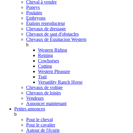
Cheval à vendre
Poneys
Poulains
Embryons
Étalons reproducteur
Chevaux de dressage
Chevaux de saut d'obstacles
Chevaux de Èquitacion Western
b
Western Riding
Reining
Cowhorses
Cutting
Western Pleasure
Trail
Versatility Ranch Horse
Chevaux de voltige
Chevaux de loisirs
Vendeurs
Annoncer maintenant
Petites annonces
b
Pour le cheval
Pour le cavalier
Autour de l'écurie