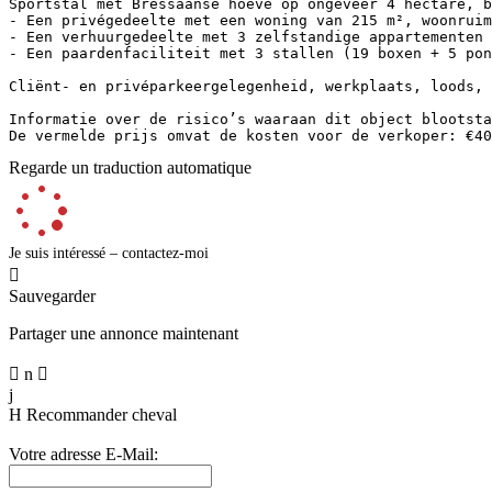
Sportstal met Bressaanse hoeve op ongeveer 4 hectare, be
- Een privégedeelte met een woning van 215 m², woonruim
- Een verhuurgedeelte met 3 zelfstandige appartementen d
- Een paardenfaciliteit met 3 stallen (19 boxen + 5 pon
Cliënt- en privéparkeergelegenheid, werkplaats, loods, ke
Informatie over de risico’s waaraan dit object blootstaa
De vermelde prijs omvat de kosten voor de verkoper: €40
Regarde un traduction automatique
Je suis intéressé – contactez-moi

Sauvegarder
Partager une annonce maintenant

n

j
H
Recommander cheval
Votre adresse E-Mail: