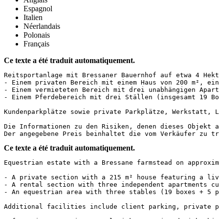
Espagnol
Italien
Néerlandais
Polonais
Français
Ce texte a été traduit automatiquement.
Reitsportanlage mit Bressaner Bauernhof auf etwa 4 Hekta
- Einem privaten Bereich mit einem Haus von 200 m², ein
- Einem vermieteten Bereich mit drei unabhängigen Apartm
- Einem Pferdebereich mit drei Ställen (insgesamt 19 Bo
Kundenparkplätze sowie private Parkplätze, Werkstatt, La
Die Informationen zu den Risiken, denen dieses Objekt a
Der angegebene Preis beinhaltet die vom Verkäufer zu tr
Ce texte a été traduit automatiquement.
Equestrian estate with a Bressane farmstead on approxima
- A private section with a 215 m² house featuring a liv
- A rental section with three independent apartments cur
- An equestrian area with three stables (19 boxes + 5 p
Additional facilities include client parking, private pa