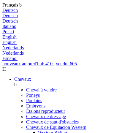
Français
b
Deutsch
Deutsch
Deutsch
Italiano
Polski
English
English
Nederlands
Nederlands
Español
nouveaux aujourd'hui: 410
|
vendu: 605
H
Chevaux
b
Cheval à vendre
Poneys
Poulains
Embryons
Étalons reproducteur
Chevaux de dressage
Chevaux de saut d'obstacles
Chevaux de Èquitacion Western
Western Riding