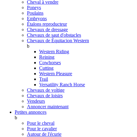
Cheval à vendre
Poneys
Poulains
Embryons
Étalons reproducteur
Chevaux de dressage
Chevaux de saut d'obstacles
Chevaux de Èquitacion Western
b
Western Riding
Reining
Cowhorses
Cutting
Western Pleasure
Trail
Versatility Ranch Horse
Chevaux de voltige
Chevaux de loisirs
Vendeurs
Annoncer maintenant
Petites annonces
b
Pour le cheval
Pour le cavalier
Autour de l'écurie