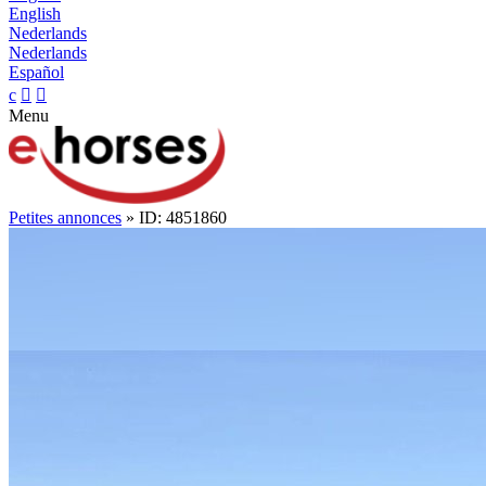
English
Nederlands
Nederlands
Español
c


Menu
Petites annonces
» ID: 4851860