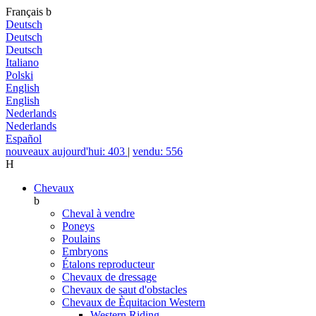
Français
b
Deutsch
Deutsch
Deutsch
Italiano
Polski
English
English
Nederlands
Nederlands
Español
nouveaux aujourd'hui: 403
|
vendu: 556
H
Chevaux
b
Cheval à vendre
Poneys
Poulains
Embryons
Étalons reproducteur
Chevaux de dressage
Chevaux de saut d'obstacles
Chevaux de Èquitacion Western
Western Riding