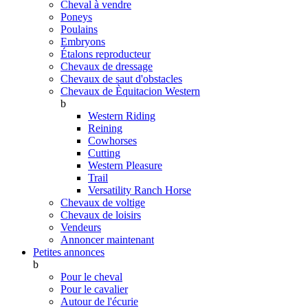
Cheval à vendre
Poneys
Poulains
Embryons
Étalons reproducteur
Chevaux de dressage
Chevaux de saut d'obstacles
Chevaux de Èquitacion Western
b
Western Riding
Reining
Cowhorses
Cutting
Western Pleasure
Trail
Versatility Ranch Horse
Chevaux de voltige
Chevaux de loisirs
Vendeurs
Annoncer maintenant
Petites annonces
b
Pour le cheval
Pour le cavalier
Autour de l'écurie