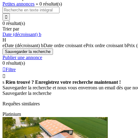
Petites annonces
»
0 résultat(s)

0 résultat(s)
Trier par
Date (décroissant)
b
H
e
Date (décroissant)
b
Date ordre croissant
e
Prix ordre croissant
b
Prix 
Sauvegarder la recherche
Publier une annonce
0 résultat(s)

Filtre

s
Rien trouvé ? Enregistrez votre recherche maintenant !
Sauvegarder la recherche et nous vous enverrons un email dès que no
Sauvegarder la recherche
Requêtes similaires
Platinium