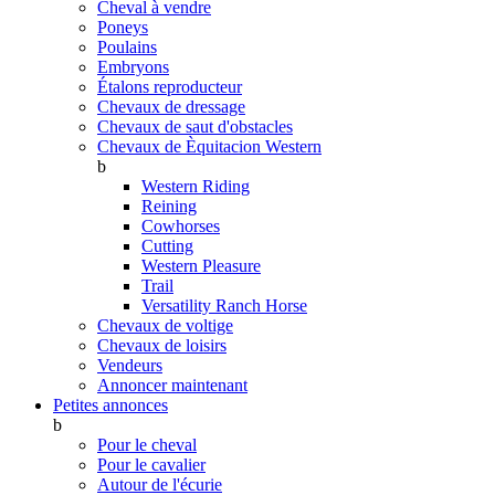
Cheval à vendre
Poneys
Poulains
Embryons
Étalons reproducteur
Chevaux de dressage
Chevaux de saut d'obstacles
Chevaux de Èquitacion Western
b
Western Riding
Reining
Cowhorses
Cutting
Western Pleasure
Trail
Versatility Ranch Horse
Chevaux de voltige
Chevaux de loisirs
Vendeurs
Annoncer maintenant
Petites annonces
b
Pour le cheval
Pour le cavalier
Autour de l'écurie