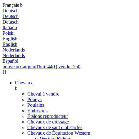
Français
b
Deutsch
Deutsch
Deutsch
Italiano
Polski
English
English
Nederlands
Nederlands
Español
nouveaux aujourd'hui: 440
|
vendu: 550
H
Chevaux
b
Cheval à vendre
Poneys
Poulains
Embryons
Étalons reproducteur
Chevaux de dressage
Chevaux de saut d'obstacles
Chevaux de Èquitacion Western
Western Riding