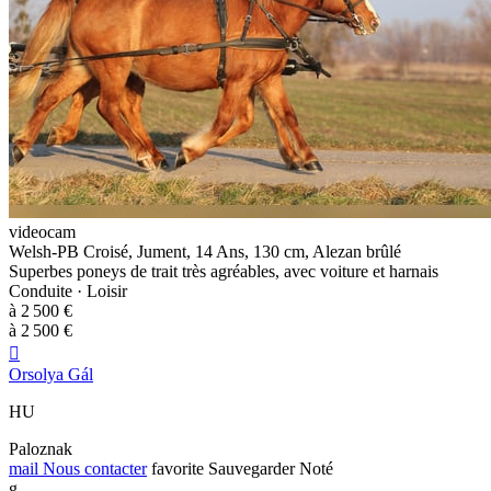
videocam
Welsh-PB Croisé, Jument, 14 Ans, 130 cm, Alezan brûlé
Superbes poneys de trait très agréables, avec voiture et harnais
Conduite · Loisir
à 2 500 €
à 2 500 €

Orsolya Gál
HU
Paloznak
mail
Nous contacter
favorite
Sauvegarder
Noté
g