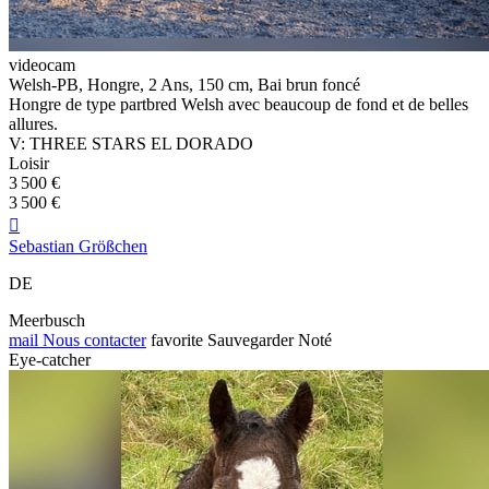
videocam
Welsh-PB, Hongre, 2 Ans, 150 cm, Bai brun foncé
Hongre de type partbred Welsh avec beaucoup de fond et de belles
allures.
V: THREE STARS EL DORADO
Loisir
3 500 €
3 500 €

Sebastian Größchen
DE
Meerbusch
mail
Nous contacter
favorite
Sauvegarder
Noté
Eye-catcher