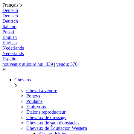
Français
b
Deutsch
Deutsch
Deutsch
Italiano
Polski
English
English
Nederlands
Nederlands
Español
nouveaux aujourd'hui: 339
|
vendu: 576
H
Chevaux
b
Cheval à vendre
Poneys
Poulains
Embryons
Étalons reproducteur
Chevaux de dressage
Chevaux de saut d'obstacles
Chevaux de Èquitacion Western
Western Riding