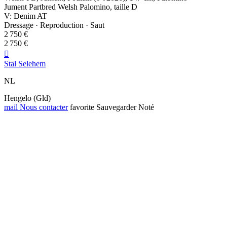
Jument Partbred Welsh Palomino, taille D
V: Denim AT
Dressage · Reproduction · Saut
2 750 €
2 750 €

Stal Selehem
NL
Hengelo (Gld)
mail
Nous contacter
favorite
Sauvegarder
Noté