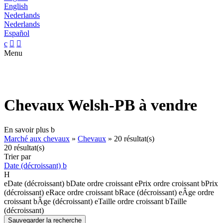
English
Nederlands
Nederlands
Español
c


Menu
Chevaux Welsh-PB à vendre
En savoir plus
b
Marché aux chevaux
»
Chevaux
»
20 résultat(s)
20 résultat(s)
Trier par
Date (décroissant)
b
H
e
Date (décroissant)
b
Date ordre croissant
e
Prix ordre croissant
b
Prix
(décroissant)
e
Race ordre croissant
b
Race (décroissant)
e
Âge ordre
croissant
b
Âge (décroissant)
e
Taille ordre croissant
b
Taille
(décroissant)
Sauvegarder la recherche