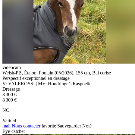
videocam
Welsh-PB, Étalon, Poulain (05/2026), 155 cm, Bai cerise
Perspectif exceptionnel en dressage
V: VALEROSSI | MV: Houdringe’s Raspoetin
Dressage
8 300 €
8 300 €
NO
Vartdal
mail
Nous contacter
favorite
Sauvegarder
Noté
Eye-catcher