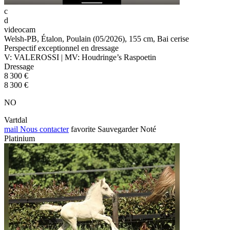
c
d
videocam
Welsh-PB, Étalon, Poulain (05/2026), 155 cm, Bai cerise
Perspectif exceptionnel en dressage
V: VALEROSSI | MV: Houdringe’s Raspoetin
Dressage
8 300 €
8 300 €
NO
Vartdal
mail
Nous contacter
favorite
Sauvegarder
Noté
Platinium