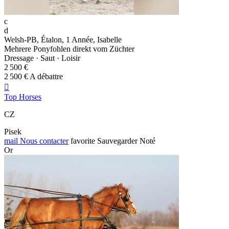
c
d
Welsh-PB, Étalon, 1 Année, Isabelle
Mehrere Ponyfohlen direkt vom Züchter
Dressage · Saut · Loisir
2 500 €
2 500 € A débattre

Top Horses
CZ
Pisek
mail
Nous contacter
favorite
Sauvegarder
Noté
Or