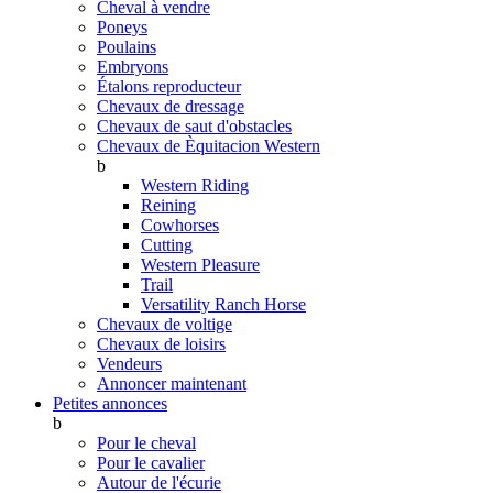
Cheval à vendre
Poneys
Poulains
Embryons
Étalons reproducteur
Chevaux de dressage
Chevaux de saut d'obstacles
Chevaux de Èquitacion Western
b
Western Riding
Reining
Cowhorses
Cutting
Western Pleasure
Trail
Versatility Ranch Horse
Chevaux de voltige
Chevaux de loisirs
Vendeurs
Annoncer maintenant
Petites annonces
b
Pour le cheval
Pour le cavalier
Autour de l'écurie