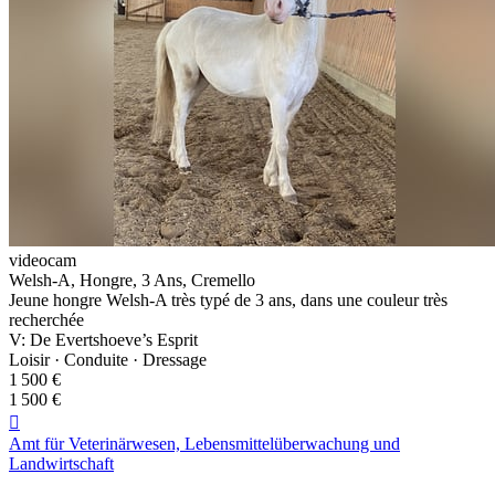
videocam
Welsh-A, Hongre, 3 Ans, Cremello
Jeune hongre Welsh-A très typé de 3 ans, dans une couleur très
recherchée
V: De Evertshoeve’s Esprit
Loisir · Conduite · Dressage
1 500 €
1 500 €

Amt für Veterinärwesen, Lebensmittelüberwachung und
Landwirtschaft