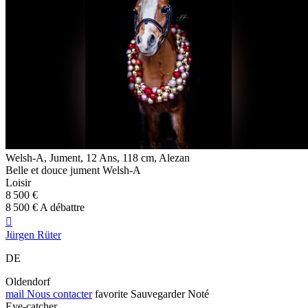
Welsh-A, Jument, 12 Ans, 118 cm, Alezan
Belle et douce jument Welsh-A
Loisir
8 500 €
8 500 € A débattre

Jürgen Rüter
DE
Oldendorf
mail
Nous contacter
favorite
Sauvegarder
Noté
Eye-catcher