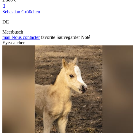

Sebastian Größchen
DE
Meerbusch
mail
Nous contacter
favorite
Sauvegarder
Noté
Eye-catcher