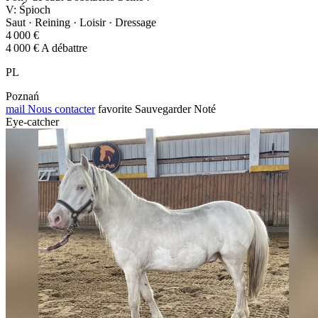
V: Śpioch
Saut · Reining · Loisir · Dressage
4 000 €
4 000 € A débattre
PL
Poznań
mail
Nous contacter
favorite
Sauvegarder
Noté
Eye-catcher