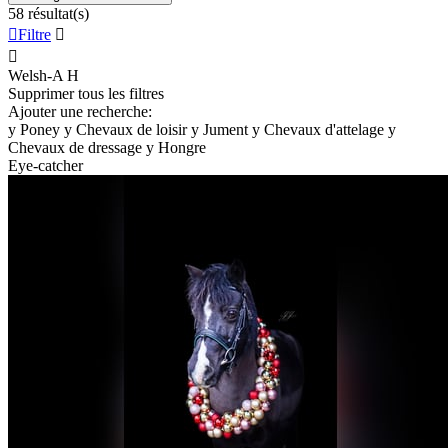
58 résultat(s)

Filtre


Welsh-A
H
Supprimer tous les filtres
Ajouter une recherche:
y
Poney
y
Chevaux de loisir
y
Jument
y
Chevaux d'attelage
y
Chevaux de dressage
y
Hongre
Eye-catcher