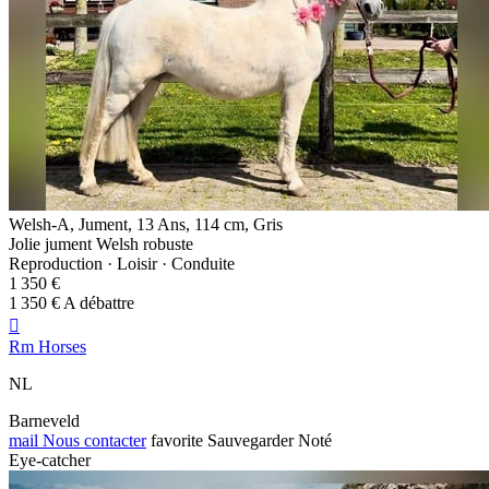
Welsh-A, Jument, 13 Ans, 114 cm, Gris
Jolie jument Welsh robuste
Reproduction · Loisir · Conduite
1 350 €
1 350 € A débattre

Rm Horses
NL
Barneveld
mail
Nous contacter
favorite
Sauvegarder
Noté
Eye-catcher