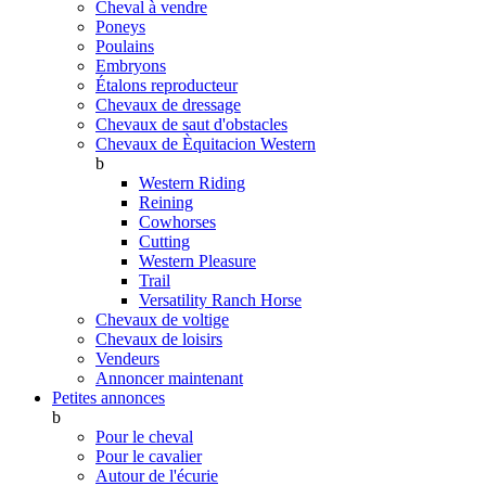
Cheval à vendre
Poneys
Poulains
Embryons
Étalons reproducteur
Chevaux de dressage
Chevaux de saut d'obstacles
Chevaux de Èquitacion Western
b
Western Riding
Reining
Cowhorses
Cutting
Western Pleasure
Trail
Versatility Ranch Horse
Chevaux de voltige
Chevaux de loisirs
Vendeurs
Annoncer maintenant
Petites annonces
b
Pour le cheval
Pour le cavalier
Autour de l'écurie