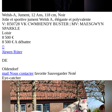
Welsh-A, Jument, 12 Ans, 118 cm, Noir
Jolie et sportive jument Welsh A, élégante et polyvalente
V: H50728 VK CWMHENDY BUSTER | MV: MAESGWYN
SPARKLE
Loisir
8 500 €
8 500 € A débattre

Jürgen Rüter
DE
Oldendorf
mail
Nous contacter
favorite
Sauvegarder
Noté
Eye-catcher