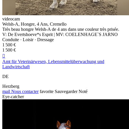
videocam
Welsh-A, Hongre, 4 Ans, Cremello
Très beau hongre Welsh-A de 4 ans dans une couleur très prisée.
V: De Evertshoeve*s Esprit | MV: COELENHAGE`S JARNO
Conduite · Loisir · Dressage
1 500 €
1 500 €

Amt für Veterinärwesen, Lebensmittelüberwachung und
Landwirtschaft
DE
Herzberg
mail
Nous contacter
favorite
Sauvegarder
Noté
Eye-catcher