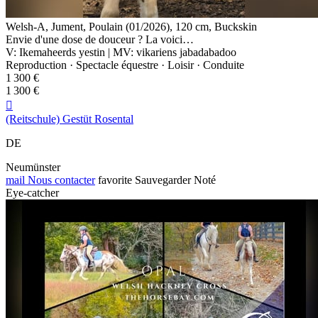
Welsh-A, Jument, Poulain (01/2026), 120 cm, Buckskin
Envie d'une dose de douceur ? La voici…
V: Ikemaheerds yestin | MV: vikariens jabadabadoo
Reproduction · Spectacle équestre · Loisir · Conduite
1 300 €
1 300 €

(Reitschule) Gestüt Rosental
DE
Neumünster
mail
Nous contacter
favorite
Sauvegarder
Noté
Eye-catcher