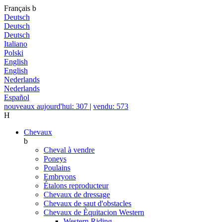
Français
b
Deutsch
Deutsch
Deutsch
Italiano
Polski
English
English
Nederlands
Nederlands
Español
nouveaux aujourd'hui: 307
|
vendu: 573
H
Chevaux
b
Cheval à vendre
Poneys
Poulains
Embryons
Étalons reproducteur
Chevaux de dressage
Chevaux de saut d'obstacles
Chevaux de Èquitacion Western
Western Riding