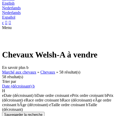
English
Nederlands
Nederlands
Español
c


Menu
Chevaux Welsh-A à vendre
En savoir plus
b
Marché aux chevaux
»
Chevaux
»
58 résultat(s)
58 résultat(s)
Trier par
Date (décroissant)
b
H
e
Date (décroissant)
b
Date ordre croissant
e
Prix ordre croissant
b
Prix
(décroissant)
e
Race ordre croissant
b
Race (décroissant)
e
Âge ordre
croissant
b
Âge (décroissant)
e
Taille ordre croissant
b
Taille
(décroissant)
Sauvegarder la recherche