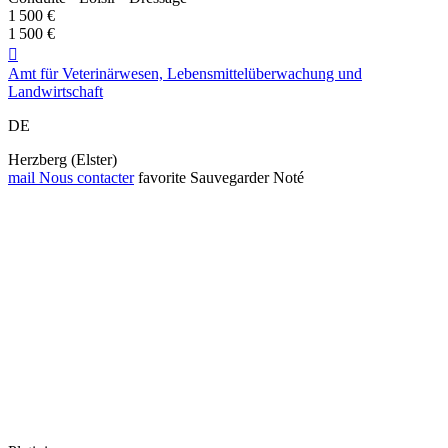
1 500 €
1 500 €

Amt für Veterinärwesen, Lebensmittelüberwachung und
Landwirtschaft
DE
Herzberg (Elster)
mail
Nous contacter
favorite
Sauvegarder
Noté