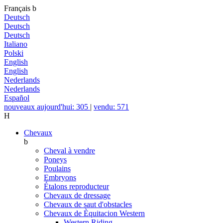
Français
b
Deutsch
Deutsch
Deutsch
Italiano
Polski
English
English
Nederlands
Nederlands
Español
nouveaux aujourd'hui: 305
|
vendu: 571
H
Chevaux
b
Cheval à vendre
Poneys
Poulains
Embryons
Étalons reproducteur
Chevaux de dressage
Chevaux de saut d'obstacles
Chevaux de Èquitacion Western
Western Riding