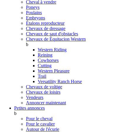
Cheval à vendre
Poneys
Poulains
Embryons
Étalons reproducteur
Chevaux de dressage
Chevaux de saut d'obstacles
Chevaux de Èquitacion Western
b
Western Riding
Reining
Cowhorses
Cutting
Western Pleasure
Trail
Versatility Ranch Horse
Chevaux de voltige
Chevaux de loisirs
Vendeurs
Annoncer maintenant
Petites annonces
b
Pour le cheval
Pour le cavalier
Autour de l'écurie