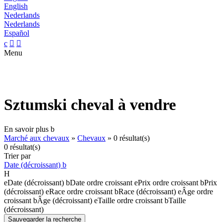
English
Nederlands
Nederlands
Español
c


Menu
Sztumski cheval à vendre
En savoir plus
b
Marché aux chevaux
»
Chevaux
»
0 résultat(s)
0 résultat(s)
Trier par
Date (décroissant)
b
H
e
Date (décroissant)
b
Date ordre croissant
e
Prix ordre croissant
b
Prix
(décroissant)
e
Race ordre croissant
b
Race (décroissant)
e
Âge ordre
croissant
b
Âge (décroissant)
e
Taille ordre croissant
b
Taille
(décroissant)
Sauvegarder la recherche