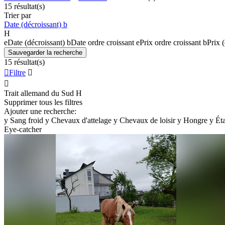
15 résultat(s)
Trier par
Date (décroissant)
b
H
e
Date (décroissant)
b
Date ordre croissant
e
Prix ordre croissant
b
Prix 
Sauvegarder la recherche
15 résultat(s)

Filtre


Trait allemand du Sud
H
Supprimer tous les filtres
Ajouter une recherche:
y
Sang froid
y
Chevaux d'attelage
y
Chevaux de loisir
y
Hongre
y
Ét
Eye-catcher