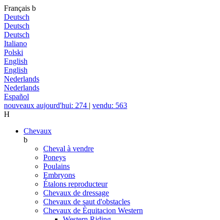
Français
b
Deutsch
Deutsch
Deutsch
Italiano
Polski
English
English
Nederlands
Nederlands
Español
nouveaux aujourd'hui: 274
|
vendu: 563
H
Chevaux
b
Cheval à vendre
Poneys
Poulains
Embryons
Étalons reproducteur
Chevaux de dressage
Chevaux de saut d'obstacles
Chevaux de Èquitacion Western
Western Riding