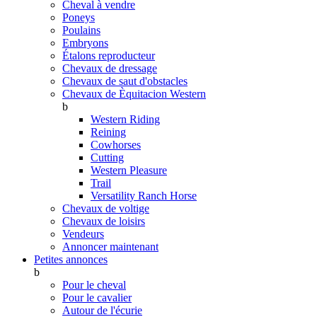
Cheval à vendre
Poneys
Poulains
Embryons
Étalons reproducteur
Chevaux de dressage
Chevaux de saut d'obstacles
Chevaux de Èquitacion Western
b
Western Riding
Reining
Cowhorses
Cutting
Western Pleasure
Trail
Versatility Ranch Horse
Chevaux de voltige
Chevaux de loisirs
Vendeurs
Annoncer maintenant
Petites annonces
b
Pour le cheval
Pour le cavalier
Autour de l'écurie