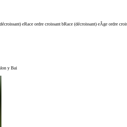
(décroissant)
e
Race ordre croissant
b
Race (décroissant)
e
Âge ordre croi
alon
y
Bai