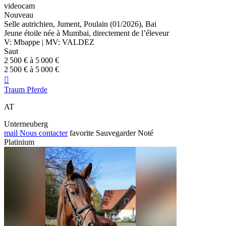
videocam
Nouveau
Selle autrichien, Jument, Poulain (01/2026), Bai
Jeune étoile née à Mumbai, directement de l’éleveur
V: Mbappe | MV: VALDEZ
Saut
2 500 € à 5 000 €
2 500 € à 5 000 €

Traum Pferde
AT
Unterneuberg
mail
Nous contacter
favorite
Sauvegarder
Noté
Platinium