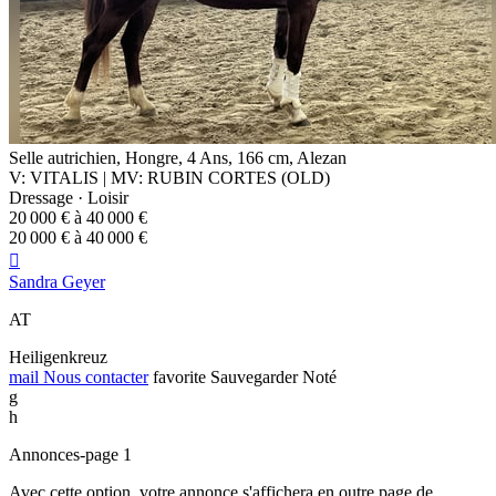
Selle autrichien, Hongre, 4 Ans, 166 cm, Alezan
V: VITALIS | MV: RUBIN CORTES (OLD)
Dressage · Loisir
20 000 € à 40 000 €
20 000 € à 40 000 €

Sandra Geyer
AT
Heiligenkreuz
mail
Nous contacter
favorite
Sauvegarder
Noté
g
h
Annonces-page 1
Avec cette option, votre annonce s'affichera en outre page de