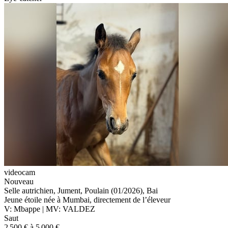
videocam
Nouveau
Selle autrichien, Jument, Poulain (01/2026), Bai
Jeune étoile née à Mumbai, directement de l’éleveur
V: Mbappe | MV: VALDEZ
Saut
2 500 € à 5 000 €