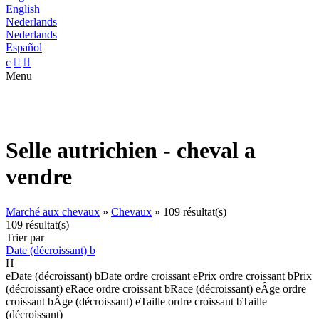
English
Nederlands
Nederlands
Español
c


Menu
Selle autrichien - cheval a
vendre
Marché aux chevaux
»
Chevaux
»
109 résultat(s)
109 résultat(s)
Trier par
Date (décroissant)
b
H
e
Date (décroissant)
b
Date ordre croissant
e
Prix ordre croissant
b
Prix
(décroissant)
e
Race ordre croissant
b
Race (décroissant)
e
Âge ordre
croissant
b
Âge (décroissant)
e
Taille ordre croissant
b
Taille
(décroissant)