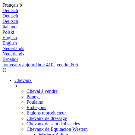
Français
b
Deutsch
Deutsch
Deutsch
Italiano
Polski
English
English
Nederlands
Nederlands
Español
nouveaux aujourd'hui: 410
|
vendu: 605
H
Chevaux
b
Cheval à vendre
Poneys
Poulains
Embryons
Étalons reproducteur
Chevaux de dressage
Chevaux de saut d'obstacles
Chevaux de Èquitacion Western
Western Riding