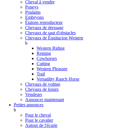
Cheval à vendre
Poneys
Poulains
Embryons
Étalons reproducteur
Chevaux de dressage
Chevaux de saut d'obstacles
Chevaux de Èquitacion Western
b
Western Riding
Reining
Cowhorses
Cutting
Western Pleasure
Trail
Versatility Ranch Horse
Chevaux de voltige
Chevaux de loisirs
Vendeurs
Annoncer maintenant
Petites annonces
b
Pour le cheval
Pour le cavalier
Autour de l'écurie