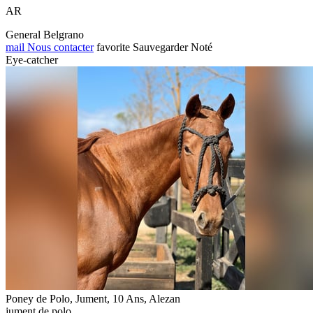
AR
General Belgrano
mail
Nous contacter
favorite
Sauvegarder
Noté
Eye-catcher
Poney de Polo, Jument, 10 Ans, Alezan
jument de polo