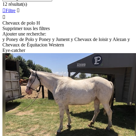
12 résultat(s)

Filtre


Chevaux de polo
H
Supprimer tous les filtres
Ajouter une recherche:
y
Poney de Polo
y
Poney
y
Jument
y
Chevaux de loisir
y
Alezan
y
Chevaux de Èquitacion Western
Eye-catcher