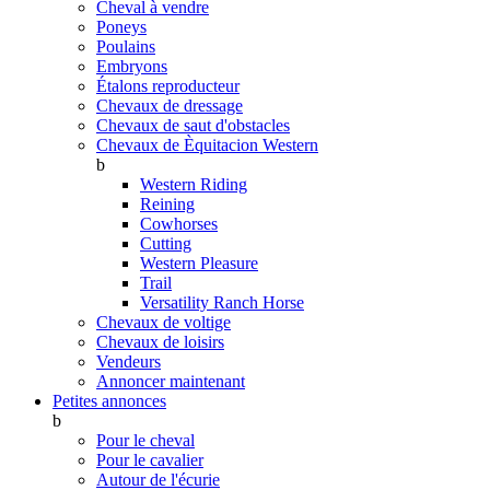
Cheval à vendre
Poneys
Poulains
Embryons
Étalons reproducteur
Chevaux de dressage
Chevaux de saut d'obstacles
Chevaux de Èquitacion Western
b
Western Riding
Reining
Cowhorses
Cutting
Western Pleasure
Trail
Versatility Ranch Horse
Chevaux de voltige
Chevaux de loisirs
Vendeurs
Annoncer maintenant
Petites annonces
b
Pour le cheval
Pour le cavalier
Autour de l'écurie