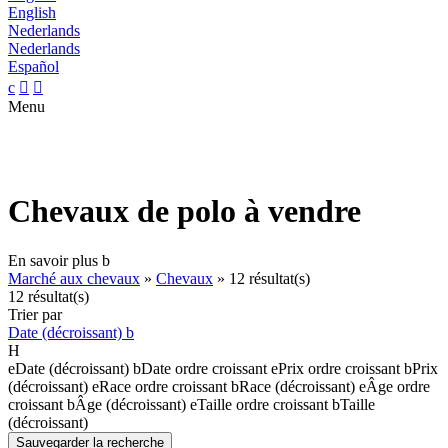
English
Nederlands
Nederlands
Español
c


Menu
Chevaux de polo à vendre
En savoir plus
b
Marché aux chevaux
»
Chevaux
»
12 résultat(s)
12 résultat(s)
Trier par
Date (décroissant)
b
H
e
Date (décroissant)
b
Date ordre croissant
e
Prix ordre croissant
b
Prix
(décroissant)
e
Race ordre croissant
b
Race (décroissant)
e
Âge ordre
croissant
b
Âge (décroissant)
e
Taille ordre croissant
b
Taille
(décroissant)
Sauvegarder la recherche