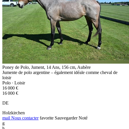
Poney de Polo, Jument, 14 Ans, 156 cm, Aubère
Jumente de polo argentine – également idéale comme cheval de
loisir
Polo · Loisir
16 000 €
16 000 €
DE
Holzkirchen
mail
Nous contacter
favorite
Sauvegarder
Noté
g
h