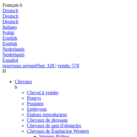
Français
b
Deutsch
Deutsch
Deutsch
Italiano
Polski
English
English
Nederlands
Nederlands
Español
nouveaux aujourd'hui: 328
|
vendu: 578
H
Chevaux
b
Cheval à vendre
Poneys
Poulains
Embryons
Étalons reproducteur
Chevaux de dressage
Chevaux de saut d'obstacles
Chevaux de Èquitacion Western
Western Riding