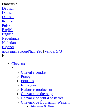
Français
b
Deutsch
Deutsch
Deutsch
Italiano
Polski
English
English
Nederlands
Nederlands
Español
nouveaux aujourd'hui: 290
|
vendu: 573
H
Chevaux
b
Cheval à vendre
Poneys
Poulains
Embryons
Étalons reproducteur
Chevaux de dressage
Chevaux de saut d'obstacles
Chevaux de Èquitacion Western
Western Riding