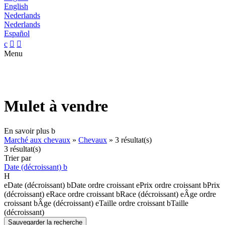
English
Nederlands
Nederlands
Español
c


Menu
Mulet à vendre
En savoir plus
b
Marché aux chevaux
»
Chevaux
»
3 résultat(s)
3 résultat(s)
Trier par
Date (décroissant)
b
H
e
Date (décroissant)
b
Date ordre croissant
e
Prix ordre croissant
b
Prix
(décroissant)
e
Race ordre croissant
b
Race (décroissant)
e
Âge ordre
croissant
b
Âge (décroissant)
e
Taille ordre croissant
b
Taille
(décroissant)
Sauvegarder la recherche