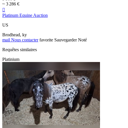
~ 3 286 €

Platinum Equine Auction
US
Brodhead, ky
mail
Nous contacter
favorite
Sauvegarder
Noté
Requêtes similaires
Platinium