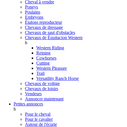
Cheval à vendre
Poneys
Poulains
Embryons
Étalons reproducteur
Chevaux de dressage
Chevaux de saut d'obstacles
Chevaux de Èquitacion Western
b
Western Riding
Reining
Cowhorses
Cutting
Western Pleasure
Trail
Versatility Ranch Horse
Chevaux de voltige
Chevaux de loisirs
Vendeurs
Annoncer maintenant
Petites annonces
b
Pour le cheval
Pour le cavalier
Autour de l'écurie