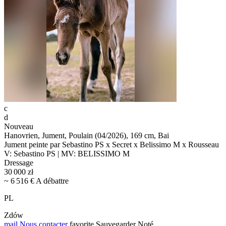
c
d
Nouveau
Hanovrien, Jument, Poulain (04/2026), 169 cm, Bai
Jument peinte par Sebastino PS x Secret x Belissimo M x Rousseau
V: Sebastino PS | MV: BELISSIMO M
Dressage
30 000 zł
~ 6 516 € A débattre
PL
Zdów
mail
Nous contacter
favorite
Sauvegarder
Noté