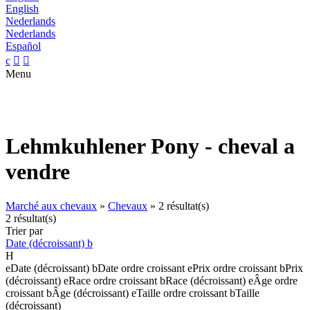
English
Nederlands
Nederlands
Español
c


Menu
Lehmkuhlener Pony - cheval a
vendre
Marché aux chevaux
»
Chevaux
»
2 résultat(s)
2 résultat(s)
Trier par
Date (décroissant)
b
H
e
Date (décroissant)
b
Date ordre croissant
e
Prix ordre croissant
b
Prix
(décroissant)
e
Race ordre croissant
b
Race (décroissant)
e
Âge ordre
croissant
b
Âge (décroissant)
e
Taille ordre croissant
b
Taille
(décroissant)