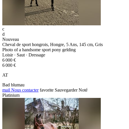
c
d
Nouveau
Cheval de sport hongrois, Hongre, 5 Ans, 145 cm, Gris
Photo of a handsome sport pony gelding
Loisir · Saut · Dressage
6 000 €
6 000 €
AT
Bad blumau
mail
Nous contacter
favorite
Sauvegarder
Noté
Platinium