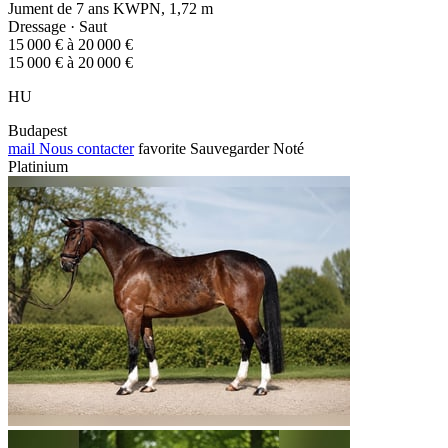
Jument de 7 ans KWPN, 1,72 m
Dressage · Saut
15 000 € à 20 000 €
15 000 € à 20 000 €
HU
Budapest
mail
Nous contacter
favorite
Sauvegarder
Noté
Platinium