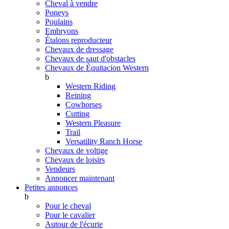
Cheval à vendre
Poneys
Poulains
Embryons
Étalons reproducteur
Chevaux de dressage
Chevaux de saut d'obstacles
Chevaux de Èquitacion Western
b
Western Riding
Reining
Cowhorses
Cutting
Western Pleasure
Trail
Versatility Ranch Horse
Chevaux de voltige
Chevaux de loisirs
Vendeurs
Annoncer maintenant
Petites annonces
b
Pour le cheval
Pour le cavalier
Autour de l'écurie