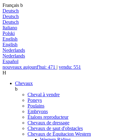
Français
b
Deutsch
Deutsch
Deutsch
Italiano
Polski
English
English
Nederlands
Nederlands
Español
nouveaux aujourd'hui: 471
|
vendu: 551
H
Chevaux
b
Cheval à vendre
Poneys
Poulains
Embryons
Étalons reproducteur
Chevaux de dressage
Chevaux de saut d'obstacles
Chevaux de Èquitacion Western
Western Riding