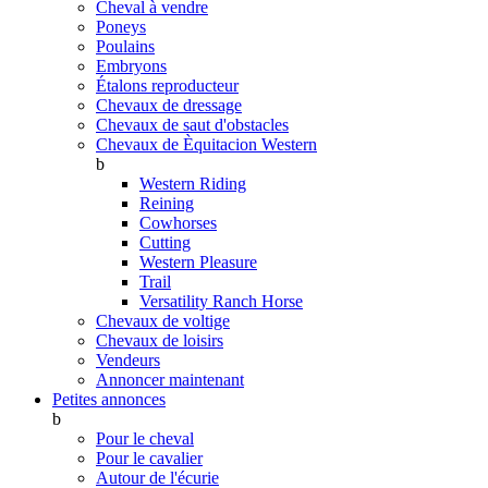
Cheval à vendre
Poneys
Poulains
Embryons
Étalons reproducteur
Chevaux de dressage
Chevaux de saut d'obstacles
Chevaux de Èquitacion Western
b
Western Riding
Reining
Cowhorses
Cutting
Western Pleasure
Trail
Versatility Ranch Horse
Chevaux de voltige
Chevaux de loisirs
Vendeurs
Annoncer maintenant
Petites annonces
b
Pour le cheval
Pour le cavalier
Autour de l'écurie