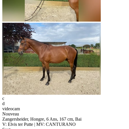
c
d
videocam
Nouveau
Zangersheider, Hongre, 6 Ans, 167 cm, Bai
V: Elvis ter Putte | MV: CANTURANO