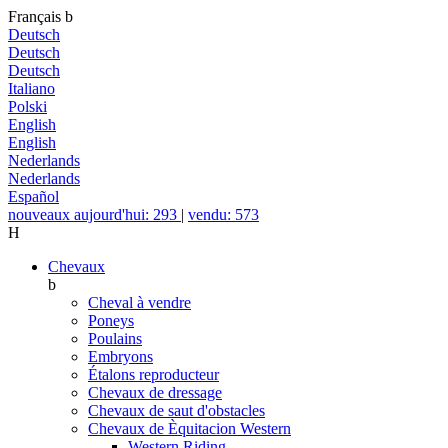
Français
b
Deutsch
Deutsch
Deutsch
Italiano
Polski
English
English
Nederlands
Nederlands
Español
nouveaux aujourd'hui: 293
|
vendu: 573
H
Chevaux
b
Cheval à vendre
Poneys
Poulains
Embryons
Étalons reproducteur
Chevaux de dressage
Chevaux de saut d'obstacles
Chevaux de Èquitacion Western
Western Riding