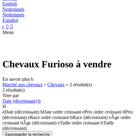
English
Nederlands
Nederlands
Español
c


Menu
Chevaux Furioso à vendre
En savoir plus
b
Marché aux chevaux
»
Chevaux
»
2 résultat(s)
2 résultat(s)
Trier par
Date (décroissant)
b
H
e
Date (décroissant)
b
Date ordre croissant
e
Prix ordre croissant
b
Prix
(décroissant)
e
Race ordre croissant
b
Race (décroissant)
e
Âge ordre
croissant
b
Âge (décroissant)
e
Taille ordre croissant
b
Taille
(décroissant)
Sauvegarder la recherche