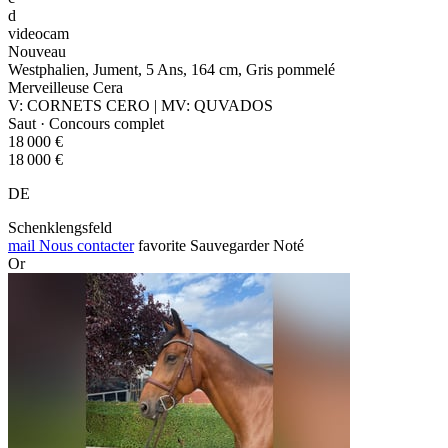
d
videocam
Nouveau
Westphalien, Jument, 5 Ans, 164 cm, Gris pommelé
Merveilleuse Cera
V: CORNETS CERO | MV: QUVADOS
Saut · Concours complet
18 000 €
18 000 €
DE
Schenklengsfeld
mail
Nous contacter
favorite
Sauvegarder
Noté
Or