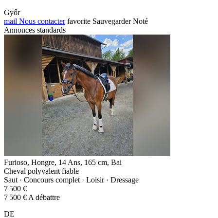
Győr
mail
Nous contacter
favorite
Sauvegarder
Noté
Annonces standards
Furioso, Hongre, 14 Ans, 165 cm, Bai
Cheval polyvalent fiable
Saut · Concours complet · Loisir · Dressage
7 500 €
7 500 € A débattre
DE