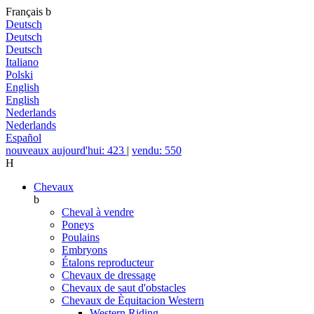
Français
b
Deutsch
Deutsch
Deutsch
Italiano
Polski
English
English
Nederlands
Nederlands
Español
nouveaux aujourd'hui: 423
|
vendu: 550
H
Chevaux
b
Cheval à vendre
Poneys
Poulains
Embryons
Étalons reproducteur
Chevaux de dressage
Chevaux de saut d'obstacles
Chevaux de Èquitacion Western
Western Riding