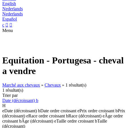
English
Nederlands
Nederlands
Español
c


Menu
Equitation - Portugesa - cheval
a vendre
Marché aux chevaux
»
Chevaux
»
1 résultat(s)
1 résultat(s)
Trier par
Date (décroissant)
b
H
e
Date (décroissant)
b
Date ordre croissant
e
Prix ordre croissant
b
Prix
(décroissant)
e
Race ordre croissant
b
Race (décroissant)
e
Âge ordre
croissant
b
Âge (décroissant)
e
Taille ordre croissant
b
Taille
(décroissant)