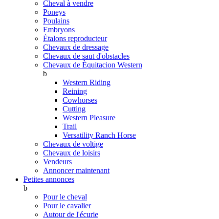
Cheval à vendre
Poneys
Poulains
Embryons
Étalons reproducteur
Chevaux de dressage
Chevaux de saut d'obstacles
Chevaux de Èquitacion Western
b
Western Riding
Reining
Cowhorses
Cutting
Western Pleasure
Trail
Versatility Ranch Horse
Chevaux de voltige
Chevaux de loisirs
Vendeurs
Annoncer maintenant
Petites annonces
b
Pour le cheval
Pour le cavalier
Autour de l'écurie