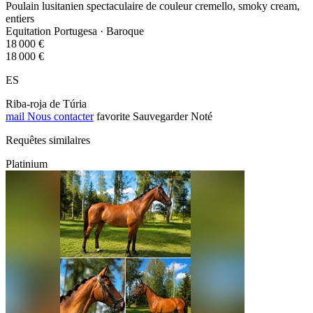
Poulain lusitanien spectaculaire de couleur cremello, smoky cream,
entiers
Equitation Portugesa · Baroque
18 000 €
18 000 €
ES
Riba-roja de Túria
mail
Nous contacter
favorite
Sauvegarder
Noté
Requêtes similaires
Platinium