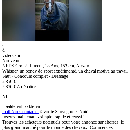
c
d
videocam
Nouveau
NRPS Croisé, Jument, 18 Ans, 153 cm, Alezan
Whisper, un poney de sport expérimenté, un cheval motivé au travail
Saut · Concours complet · Dressage
2 850 €
2 850 € A débattre
NL
HaalderenHaalderen
mail
Nous contacter
favorite
Sauvegarder
Noté
Insérez maintenant - simple, rapide et réussi !
Trouvez les acheteurs potentiels pour votre annonce sur ehorses, le
plus grand marché pour le monde des chevaux. Commencez