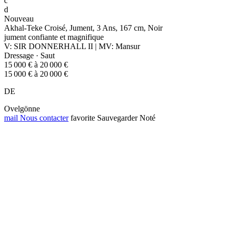
c
d
Nouveau
Akhal-Teke Croisé, Jument, 3 Ans, 167 cm, Noir
jument confiante et magnifique
V: SIR DONNERHALL II | MV: Mansur
Dressage · Saut
15 000 € à 20 000 €
15 000 € à 20 000 €
DE
Ovelgönne
mail
Nous contacter
favorite
Sauvegarder
Noté