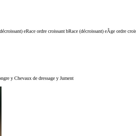
(décroissant)
e
Race ordre croissant
b
Race (décroissant)
e
Âge ordre croi
ngre
y
Chevaux de dressage
y
Jument