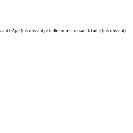
ssant
b
Âge (décroissant)
e
Taille ordre croissant
b
Taille (décroissant)