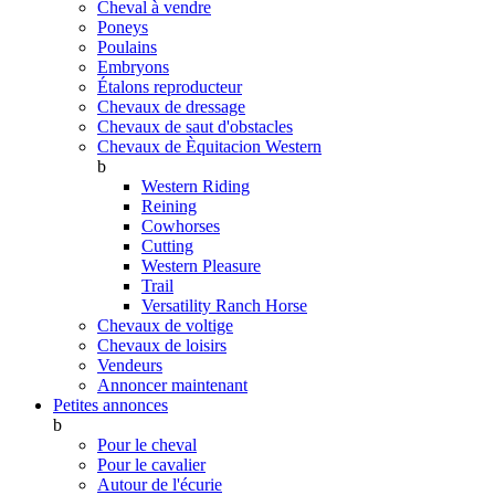
Cheval à vendre
Poneys
Poulains
Embryons
Étalons reproducteur
Chevaux de dressage
Chevaux de saut d'obstacles
Chevaux de Èquitacion Western
b
Western Riding
Reining
Cowhorses
Cutting
Western Pleasure
Trail
Versatility Ranch Horse
Chevaux de voltige
Chevaux de loisirs
Vendeurs
Annoncer maintenant
Petites annonces
b
Pour le cheval
Pour le cavalier
Autour de l'écurie