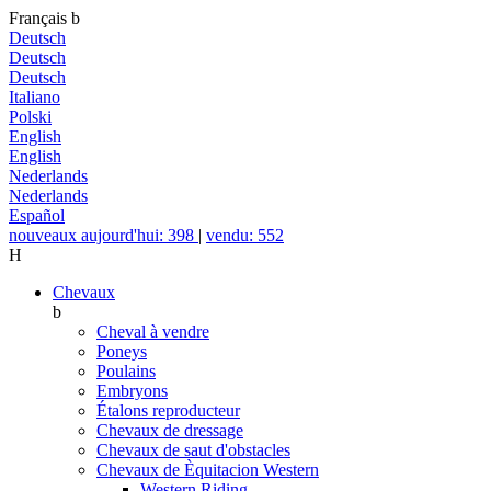
Français
b
Deutsch
Deutsch
Deutsch
Italiano
Polski
English
English
Nederlands
Nederlands
Español
nouveaux aujourd'hui: 398
|
vendu: 552
H
Chevaux
b
Cheval à vendre
Poneys
Poulains
Embryons
Étalons reproducteur
Chevaux de dressage
Chevaux de saut d'obstacles
Chevaux de Èquitacion Western
Western Riding