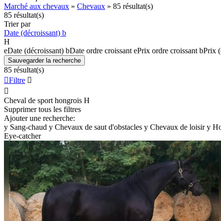
Marché aux chevaux
»
Chevaux
»
85 résultat(s)
85 résultat(s)
Trier par
Date (décroissant)
b
H
e
Date (décroissant)
b
Date ordre croissant
e
Prix ordre croissant
b
Prix 
Sauvegarder la recherche
85 résultat(s)

Filtre


Cheval de sport hongrois
H
Supprimer tous les filtres
Ajouter une recherche:
y
Sang-chaud
y
Chevaux de saut d'obstacles
y
Chevaux de loisir
y
Ho
Eye-catcher