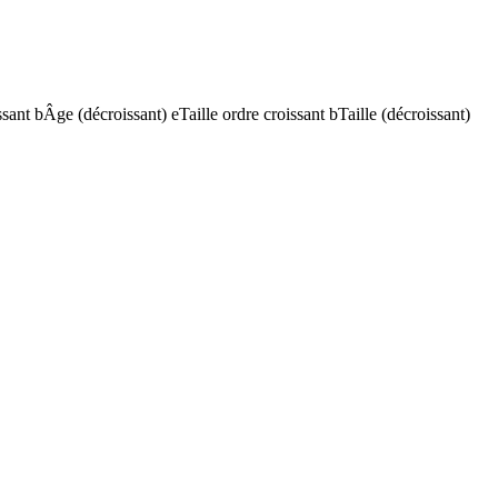
ssant
b
Âge (décroissant)
e
Taille ordre croissant
b
Taille (décroissant)