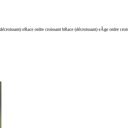
(décroissant)
e
Race ordre croissant
b
Race (décroissant)
e
Âge ordre croi