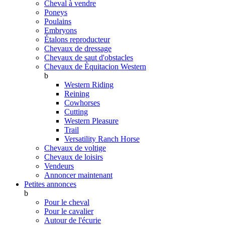
Cheval à vendre
Poneys
Poulains
Embryons
Étalons reproducteur
Chevaux de dressage
Chevaux de saut d'obstacles
Chevaux de Èquitacion Western
b
Western Riding
Reining
Cowhorses
Cutting
Western Pleasure
Trail
Versatility Ranch Horse
Chevaux de voltige
Chevaux de loisirs
Vendeurs
Annoncer maintenant
Petites annonces
b
Pour le cheval
Pour le cavalier
Autour de l'écurie