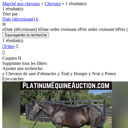
Marché aux chevaux
»
Chevaux
»
1 résultat(s)
1 résultat(s)
Trier par
Date (décroissant)
b
H
e
Date (décroissant)
b
Date ordre croissant
e
Prix ordre croissant
b
Prix 
Sauvegarder la recherche
1 résultat(s)

Filtre


Caspien
H
Supprimer tous les filtres
Ajouter une recherche:
y
Chevaux de saut d'obstacles
y
Trail
y
Hongre
y
Noir
y
Poney
Eye-catcher