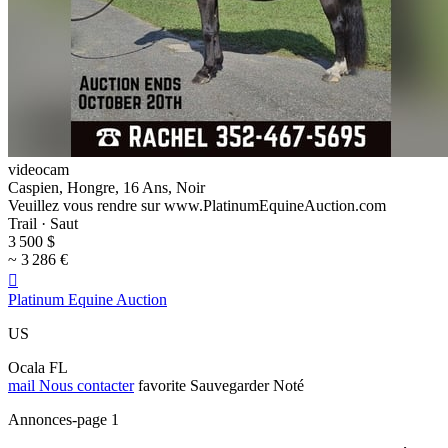
videocam
Caspien, Hongre, 16 Ans, Noir
Veuillez vous rendre sur www.PlatinumEquineAuction.com
Trail · Saut
3 500 $
~ 3 286 €

Platinum Equine Auction
US
Ocala FL
mail
Nous contacter
favorite
Sauvegarder
Noté
Annonces-page 1