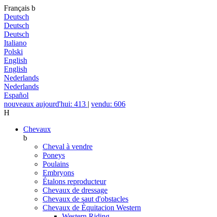
Français
b
Deutsch
Deutsch
Deutsch
Italiano
Polski
English
English
Nederlands
Nederlands
Español
nouveaux aujourd'hui: 413
|
vendu: 606
H
Chevaux
b
Cheval à vendre
Poneys
Poulains
Embryons
Étalons reproducteur
Chevaux de dressage
Chevaux de saut d'obstacles
Chevaux de Èquitacion Western
Western Riding