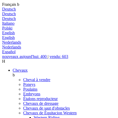
Français
b
Deutsch
Deutsch
Deutsch
Italiano
Polski
English
English
Nederlands
Nederlands
Español
nouveaux aujourd'hui: 400
|
vendu: 603
H
Chevaux
b
Cheval à vendre
Poneys
Poulains
Embryons
Étalons reproducteur
Chevaux de dressage
Chevaux de saut d'obstacles
Chevaux de Èquitacion Western
Western Riding