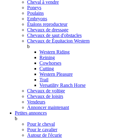
Cheval à vendre
Poneys
Poulains
Embryons
Étalons reproducteur
Chevaux de dressage
Chevaux de saut d'obstacles
Chevaux de Èquitacion Western
b
Western Riding
Reining
Cowhorses
Cutting
Western Pleasure
Trail
Versatility Ranch Horse
Chevaux de voltige
Chevaux de loisirs
Vendeurs
Annoncer maintenant
Petites annonces
b
Pour le cheval
Pour le cavalier
Autour de l'écurie