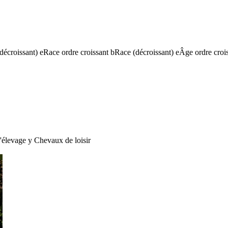
(décroissant)
e
Race ordre croissant
b
Race (décroissant)
e
Âge ordre croi
'élevage
y
Chevaux de loisir