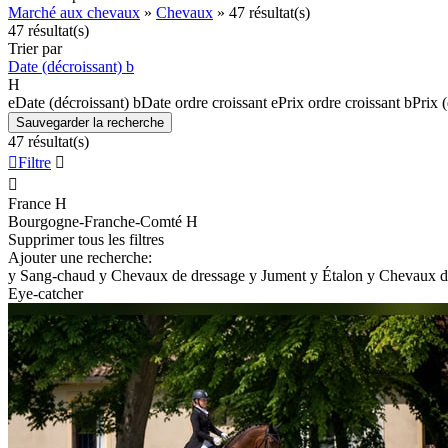
Marché aux chevaux
»
Chevaux
»
47 résultat(s)
47 résultat(s)
Trier par
Date (décroissant)
b
H
e
Date (décroissant)
b
Date ordre croissant
e
Prix ordre croissant
b
Prix 
Sauvegarder la recherche
47 résultat(s)

Filtre


France
H
Bourgogne-Franche-Comté
H
Supprimer tous les filtres
Ajouter une recherche:
y
Sang-chaud
y
Chevaux de dressage
y
Jument
y
Étalon
y
Chevaux d
Eye-catcher