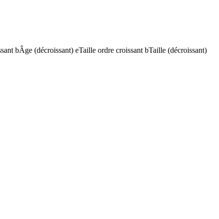
ssant
b
Âge (décroissant)
e
Taille ordre croissant
b
Taille (décroissant)